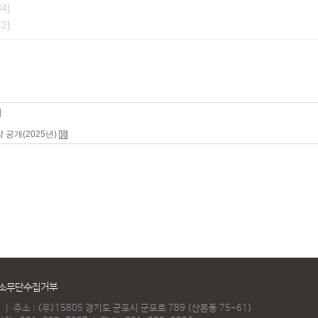
4]
2]
개(2025년)
소무단수집거부
)
｜
주소 : (우)15805 경기도 군포시 군포로 789 (산본동 75-61)