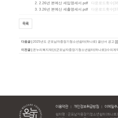
2.26년 본예산 세입명세서.pdf
다운로드횟수[38
3.26년 본예산 세출명세서.pdf
다운로드횟수[37
목록
다음글 |
2025년도 군포남자중장기청소년쉼터(하나로) 결산서 공고
이전글 |
온누리복지재단(군포남자중장기청소년쉼터(하나로))수의계약 공
이용약관
개인정보취급방침
이메일주
쉼터명 : 군포남자중장기청소년쉼터(하나로