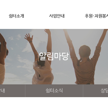
쉼터소개
사업안내
후원·자원봉
알림마당
안내
쉼터소식
상