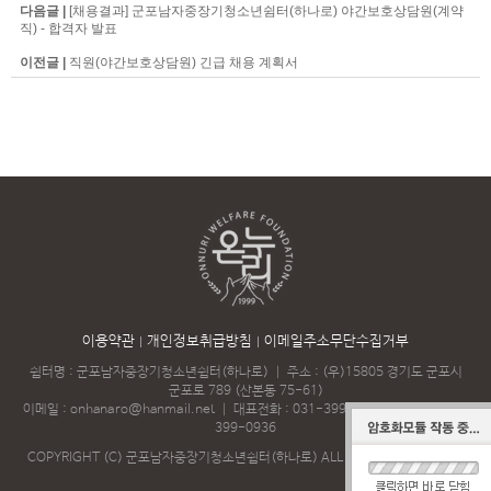
다음글 |
[채용결과] 군포남자중장기청소년쉼터(하나로) 야간보호상담원(계약
직) - 합격자 발표
이전글 |
직원(야간보호상담원) 긴급 채용 계획서
이용약관
개인정보취급방침
이메일주소무단수집거부
쉼터명 : 군포남자중장기청소년쉼터(하나로)
｜
주소 : (우)15805 경기도 군포시
군포로 789 (산본동 75-61)
이메일 :
onhanaro@hanmail.net
｜
대표전화 :
031-399-7997
｜
팩스 : 031-
399-0936
COPYRIGHT (C) 군포남자중장기청소년쉼터(하나로) ALL RIGHTS RESERVED.