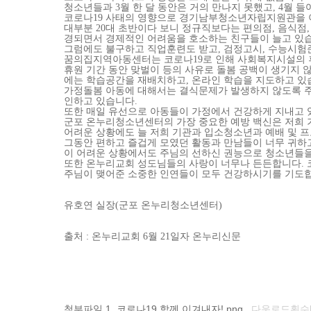
청소년들과
3
월 한 달 동안은 거
의 만나지 못했고
, 4
월 들
코로나
19
사태의 영향으로 경
기남부청소년자립지원관을 
대부분
20
대 초반이다 보니 정규직
보다는 편의점
,
음식점
경되면서 경제적인 어려
움을 호소하는 친구들이 늘고 있
그럼에도 불구하고 직업훈련도 받고
,
검정
고시
,
수능시험
꿈의집지역아동센터
는 코로나
19
로 인해 사회복지시설의
휴
원 기간 동안 맞벌이 등의 사유로 돌봄 공백이
생기지 
에는 학습공간을 재배치하고
,
온라인 학습을
지도하고 있
가정돌봄 아동에 대해서
는 결식문제가 발생하지 않도록 
인하고 있습니
다
.
또한 매일 유선으로 아동들이 가정에서 건
강하게 지내고 
군포 온누리청소년센터의 가장 중요한 예방
백신은 저희 
어려운 상황에도 늘 저
희 기관과 입소청소년과 예배 및 
그동안 편하고 즐겁게 모였던 활동과 만남
들이 너무 귀하
이 어
려운 상황에서도 주님의 선하신 권능으로 청
소년들을
또한 온누리교회 성도님들의
사랑이 너무나 든든합니다
.
주님이
맺어준 소중한 인연들이 모두 건강하시기를
기도
유호연 실장
(
군포 온누리청소년센터)
출처
: 온누리교회 6월 21일자 온누리신문
첨부파일
코로나19 함께 이겨내자!.png
다운로드횟수[3