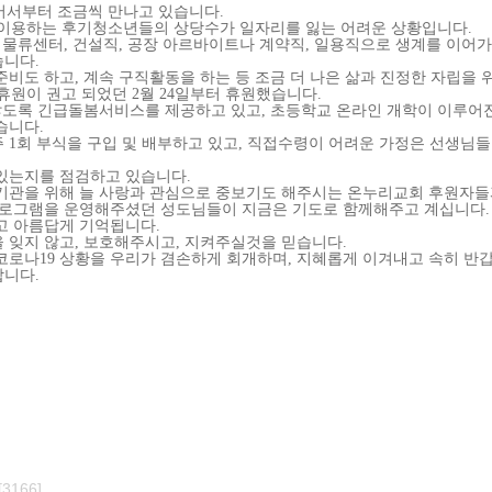
어서부터 조금씩 만
나고 있습니다
.
이용하는 후기청
소년들의 상당수가 일자리를 잃는 어려운 상
황입니다
.
,
물류센터
,
건설직
,
공
장 아르바이트나 계약직
,
일용직으로 생계를
이어가
습니다
.
준비도 하고
,
계속 구직활동을
하는 등 조금 더 나은 삶과 진정한 자립을 
 휴원이
권고 되었던
2
월
24
일부터 휴원했습니다
.
않도록 긴급돌봄서비스를 제공하고
있고
,
초등학교 온라인 개학이 이루어
습니다
.
주
1
회 부식
을 구입 및 배부하고 있고
,
직접수령이 어려운
가정은 선생님들
있는지를 점검하고 있습니다
.
기관을 위해 늘 사랑과 관심으로
중보기도 해주시는 온누리교회 후원자
프로그램을
운영해주셨던 성도님들이 지금은 기도로 함
께해주고 계십니다
.
고 아름답게 기억됩니다
.
 잊지 않고
,
보호해주시고
,
지켜주실
것을 믿습니다
.
코로나
19
상황을
우리가 겸손하게 회개하며
,
지혜롭게 이겨내
고 속히 반
합니다
.
166]