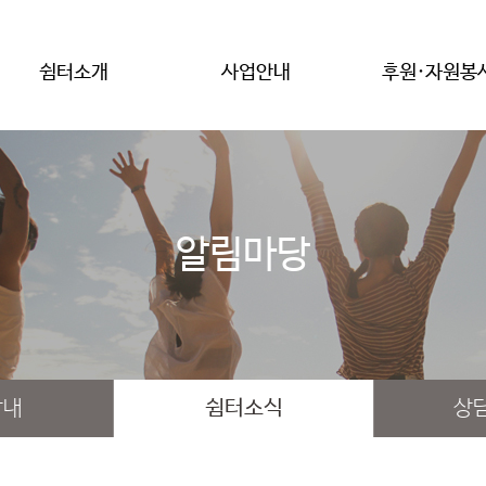
쉼터소개
사업안내
후원·자원봉
알림마당
안내
쉼터소식
상