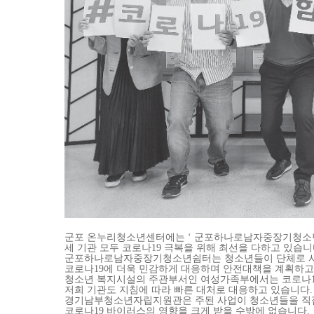
군포 온누리청소년센터에는
‘
군포하나로남자중장기청소
세 기관 모두 코로나
19
극복을 위해 최선을
다하고 있습니
군포하나로남자중장기청소년쉼터는 청소
년들이 단체로 
코
로나
19
에 더욱 민감하게 대응하며 안전대책
을 계획하고
청소년 복지
시설의 주관부서인 여성가족부에서는 코로나
저희
기관도 지침에 따라 빠른 대처로 대응하고 있
습니다
.
경기남부청소년자립지원관은 주된 사업이
청소년들을 직
코로나
19
바이러스의 영향을 크게 받을 수밖
에 없습니다
.