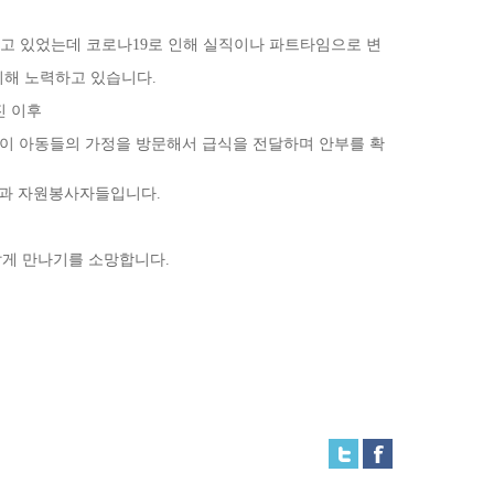
고 있었는데 코로나
19
로 인해 실직이
나 파트타임으로 변
위
해 노력하고 있습니다
.
진 이후
이 아동들의 가정을 방문해
서 급식을 전달하며 안부를 확
들과
자원봉사자들입니다
.
갑게 만나기를 소망합니다
.