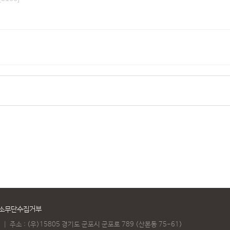
소무단수집거부
)
｜
주소 : (우)15805 경기도 군포시 군포로 789 (산본동 75-61)