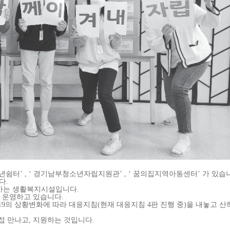
년쉼터
’ , ‘
경기남부청소년자립지원관
’ , ‘
꿈의집지역아동센터
’
가 있습
다
.
사는 생활복지시설입니다
.
 운영하고 있습니다
.
19
의 상황변화에 따라 대응지침
(
현재 대응지
침
4
판 진행 중
)
을 내놓고 
접 만나고
,
지원하는 것입니다
.