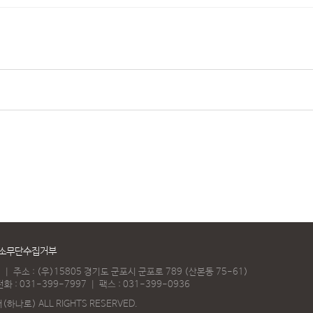
소무단수집거부
)
｜
주소 : (우)15805 경기도 군포시 군포로 789 (산본동 75-61)
화 :
031-399-7997
｜
팩스 : 031-399-0936
나로) ALL RIGHTS RESERVED.