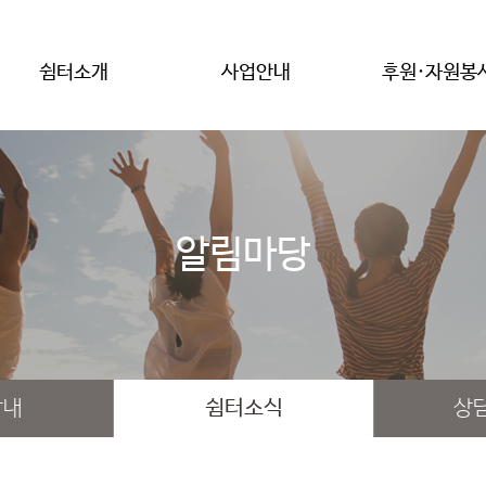
쉼터소개
사업안내
후원·자원봉
알림마당
안내
쉼터소식
상