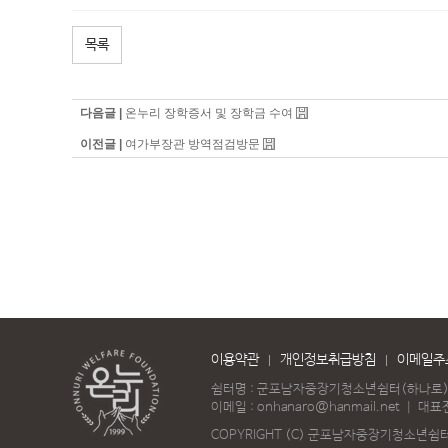
목록
다음글 |
온누리 장학증서 및 장학금 수여
이전글 |
여가부장관 방역점검방문
이용약관
개인정보취급방침
이메일주
쉼터명 : 군포남자중장기청소년쉼터(하나로
이메일 :
onhanaro@hanmail.net
｜
대표전
COPYRIGHT (C) 군포남자중장기청소년쉼터(하