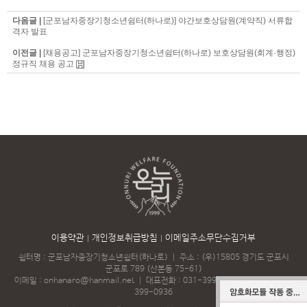
다음글 |
[군포남자중장기청소년쉼터(하나로)] 야간보호상담원(계약직) 서류합
격자 발표
이전글 |
[채용공고] 군포남자중장기청소년쉼터(하나로) 보호상담원(회계·행정)
정규직 채용 공고
이용약관
개인정보취급방침
이메일주소무단수집거부
쉼터명 : 군포남자중장기청소년쉼터(하나로)
｜
주소 : (우)15805 경기도 군포시
군포로 789 (산본동 75-61)
이메일 :
onhanaro@hanmail.net
｜
대표전화 :
031-399-7997
｜
팩스 : 031-
399-0936