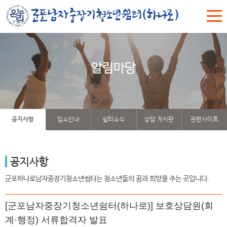
알림마당
공지사항
입소안내
쉼터소식
상담 게시판
관련사이트
공지사항
군포하나로남자중장기청소년쉼터는 청소년들의 꿈과 희망을 주는 곳입니다.
[군포남자중장기청소년쉼터(하나로)] 보호상담원(회
계·행정) 서류합격자 발표