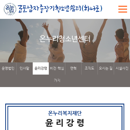
온누리청소년센터
운영법인
인사말
윤리강령
비전·핵심
연혁
조직도
오시는 길
시설사진
가치