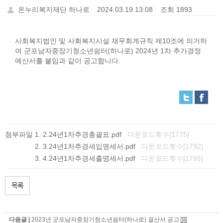
온누리복지재단 하나로
2024.03.19 13:08
조회 1893
사회복지법인 및 사회복지시설 재무회계규칙 제10조에 의거하
여 군포남자중장기청소년쉼터(하나로) 2024년 1차 추가경정
예산서를 붙임과 같이 공고합니다.
첨부파일
2.24년1차추경총괄표.pdf
다운로드횟수[1775]
3.24년1차추경세입명세서.pdf
다운로드횟수[1792]
4.24년1차추경세출명세서.pdf
다운로드횟수[1785]
목록
다음글 |
2023년 군포남자중장기청소년쉼터(하나로) 결산서 공고