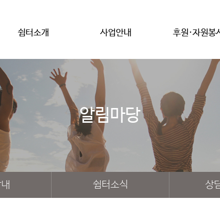
쉼터소개
사업안내
후원·자원봉
알림마당
안내
쉼터소식
상